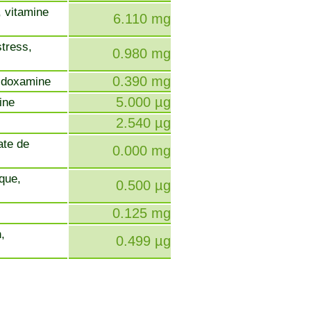
, vitamine
6.110 mg
stress,
0.980 mg
0.390 mg
ridoxamine
5.000 µg
cine
2.540 µg
ate de
0.000 mg
ique,
0.500 µg
0.125 mg
,
0.499 µg