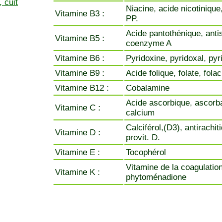
 cuit
Niacine, acide nicotinique
Vitamine B3 :
PP.
Acide pantothénique, anti
Vitamine B5 :
coenzyme A
Vitamine B6 :
Pyridoxine, pyridoxal, py
Vitamine B9 :
Acide folique, folate, fola
Vitamine B12 :
Cobalamine
Acide ascorbique, ascorb
Vitamine C :
calcium
Calciférol,(D3), antirachit
Vitamine D :
provit. D.
Vitamine E :
Tocophérol
Vitamine de la coagulation
Vitamine K :
phytoménadione