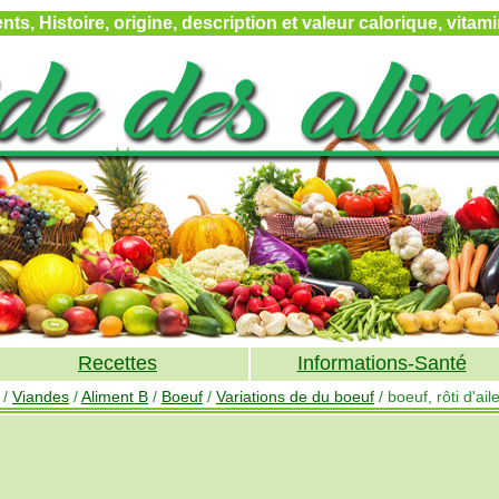
ts, Histoire, origine, description et valeur calorique, vita
Recettes
Informations-Santé
/
Viandes
/
Aliment B
/
Boeuf
/
Variations de du boeuf
/ boeuf, rôti d'aile