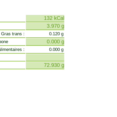
132 kCal
3.970 g
 Gras trans :
0.120 g
0.000 g
bone
limentaires :
0.000 g
72.930 g