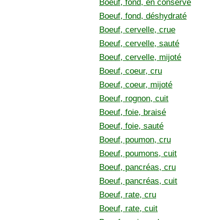
Boeuf, fond, en conserve
Boeuf, fond, déshydraté
Boeuf, cervelle, crue
Boeuf, cervelle, sauté
Boeuf, cervelle, mijoté
Boeuf, coeur, cru
Boeuf, coeur, mijoté
Boeuf, rognon, cuit
Boeuf, foie, braisé
Boeuf, foie, sauté
Boeuf, poumon, cru
Boeuf, poumons, cuit
Boeuf, pancréas, cru
Boeuf, pancréas, cuit
Boeuf, rate, cru
Boeuf, rate, cuit