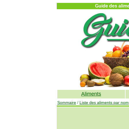
Guide des alimen
Aliments
Sommaire
/
Liste des aliments par nom