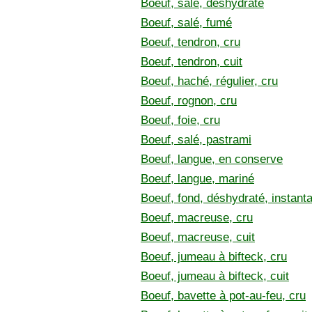
Boeuf, salé, déshydraté
Boeuf, salé, fumé
Boeuf, tendron, cru
Boeuf, tendron, cuit
Boeuf, haché, régulier, cru
Boeuf, rognon, cru
Boeuf, foie, cru
Boeuf, salé, pastrami
Boeuf, langue, en conserve
Boeuf, langue, mariné
Boeuf, fond, déshydraté, instant
Boeuf, macreuse, cru
Boeuf, macreuse, cuit
Boeuf, jumeau à bifteck, cru
Boeuf, jumeau à bifteck, cuit
Boeuf, bavette à pot-au-feu, cru