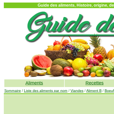
Guide des aliments, Histoire, origine, d
Aliments
Recettes
Sommaire
/
Liste des aliments par nom
/
Viandes
/
Aliment B
/
Boeuf