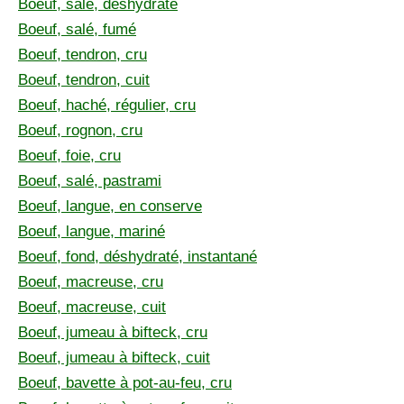
Boeuf, salé, déshydraté
Boeuf, salé, fumé
Boeuf, tendron, cru
Boeuf, tendron, cuit
Boeuf, haché, régulier, cru
Boeuf, rognon, cru
Boeuf, foie, cru
Boeuf, salé, pastrami
Boeuf, langue, en conserve
Boeuf, langue, mariné
Boeuf, fond, déshydraté, instantané
Boeuf, macreuse, cru
Boeuf, macreuse, cuit
Boeuf, jumeau à bifteck, cru
Boeuf, jumeau à bifteck, cuit
Boeuf, bavette à pot-au-feu, cru