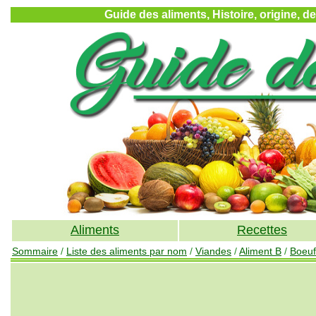
Guide des aliments, Histoire, origine, d
Aliments
Recettes
Sommaire
/
Liste des aliments par nom
/
Viandes
/
Aliment B
/
Boeuf