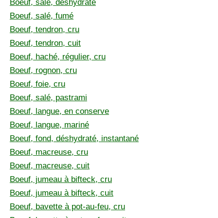
Boeuf, salé, déshydraté
Boeuf, salé, fumé
Boeuf, tendron, cru
Boeuf, tendron, cuit
Boeuf, haché, régulier, cru
Boeuf, rognon, cru
Boeuf, foie, cru
Boeuf, salé, pastrami
Boeuf, langue, en conserve
Boeuf, langue, mariné
Boeuf, fond, déshydraté, instantané
Boeuf, macreuse, cru
Boeuf, macreuse, cuit
Boeuf, jumeau à bifteck, cru
Boeuf, jumeau à bifteck, cuit
Boeuf, bavette à pot-au-feu, cru