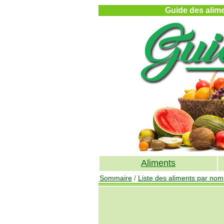
Guide des alimen
Aliments
Sommaire
/
Liste des aliments par nom