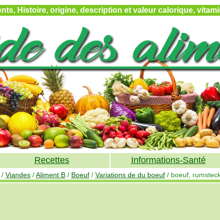
ts, Histoire, origine, description et valeur calorique, vita
Recettes
Informations-Santé
/
Viandes
/
Aliment B
/
Boeuf
/
Variations de du boeuf
/ boeuf, rumsteck