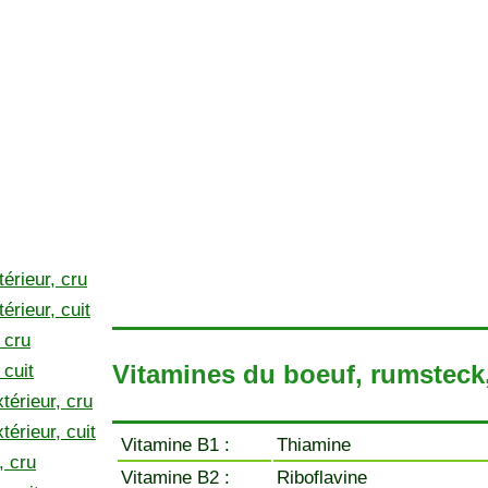
térieur, cru
érieur, cuit
 cru
Vitamines du boeuf, rumsteck,
 cuit
térieur, cru
térieur, cuit
Vitamine B1 :
Thiamine
, cru
Vitamine B2 :
Riboflavine