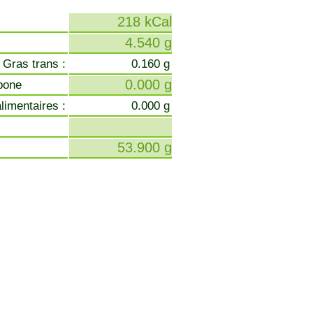
218 kCal
4.540 g
 Gras trans :
0.160 g
0.000 g
bone
limentaires :
0.000 g
53.900 g