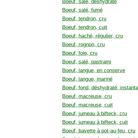
Boeuf, salé, déshydraté
Boeuf, salé, fumé
Boeuf, tendron, cru
Boeuf, tendron, cuit
Boeuf, haché, régulier, cru
Boeuf, rognon, cru
Boeuf, foie, cru
Boeuf, salé, pastrami
Boeuf, langue, en conserve
Boeuf, langue, mariné
Boeuf, fond, déshydraté, instant
Boeuf, macreuse, cru
Boeuf, macreuse, cuit
Boeuf, jumeau à bifteck, cru
Boeuf, jumeau à bifteck, cuit
Boeuf, bavette à pot-au-feu, cru