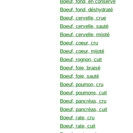
Boeuf, fond, en conserve
Boeuf, fond, déshydraté
Boeuf, cervelle, crue
Boeuf, cervelle, sauté
Boeuf, cervelle, mijoté
Boeuf, coeur, cru
Boeuf, coeur, mijoté
Boeuf, rognon, cuit
Boeuf, foie, braisé
Boeuf, foie, sauté
Boeuf, poumon, cru
Boeuf, poumons, cuit
Boeuf, pancréas, cru
Boeuf, pancréas, cuit
Boeuf, rate, cru
Boeuf, rate, cuit