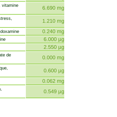
, vitamine
6.690 mg
stress,
1.210 mg
0.240 mg
ridoxamine
6.000 µg
cine
2.550 µg
ate de
0.000 mg
ique,
0.600 µg
0.062 mg
,
0.549 µg