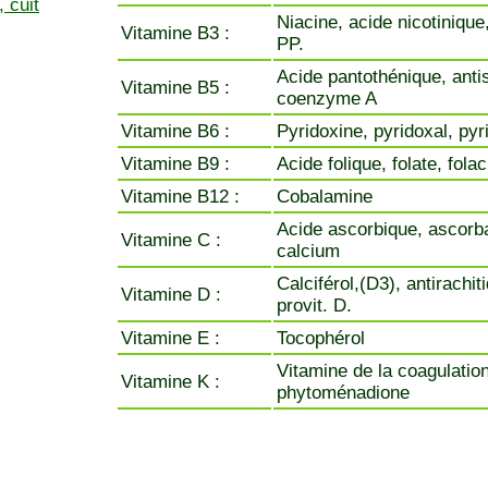
 cuit
Niacine, acide nicotinique
Vitamine B3 :
PP.
Acide pantothénique, anti
Vitamine B5 :
coenzyme A
Vitamine B6 :
Pyridoxine, pyridoxal, py
Vitamine B9 :
Acide folique, folate, fola
Vitamine B12 :
Cobalamine
Acide ascorbique, ascorb
Vitamine C :
calcium
Calciférol,(D3), antirachit
Vitamine D :
provit. D.
Vitamine E :
Tocophérol
Vitamine de la coagulation
Vitamine K :
phytoménadione