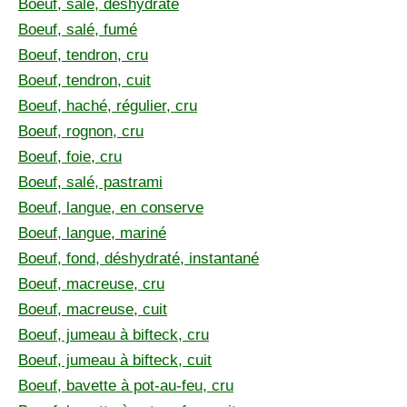
Boeuf, salé, déshydraté
Boeuf, salé, fumé
Boeuf, tendron, cru
Boeuf, tendron, cuit
Boeuf, haché, régulier, cru
Boeuf, rognon, cru
Boeuf, foie, cru
Boeuf, salé, pastrami
Boeuf, langue, en conserve
Boeuf, langue, mariné
Boeuf, fond, déshydraté, instantané
Boeuf, macreuse, cru
Boeuf, macreuse, cuit
Boeuf, jumeau à bifteck, cru
Boeuf, jumeau à bifteck, cuit
Boeuf, bavette à pot-au-feu, cru