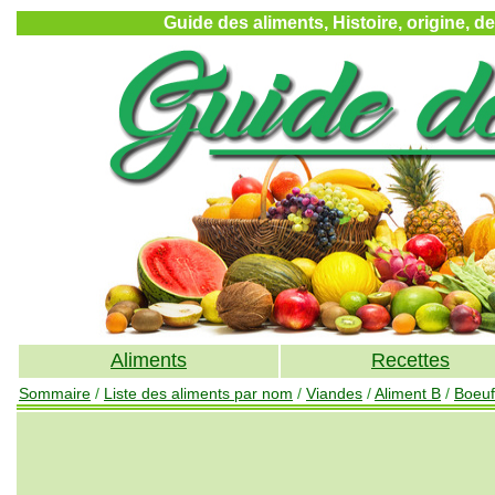
Guide des aliments, Histoire, origine, d
Aliments
Recettes
Sommaire
/
Liste des aliments par nom
/
Viandes
/
Aliment B
/
Boeuf