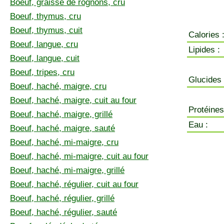
Boeuf, graisse de rognons, cru
Boeuf, thymus, cru
Boeuf, thymus, cuit
Calories 
Boeuf, langue, cru
Lipides :
Boeuf, langue, cuit
Boeuf, tripes, cru
Glucides 
Boeuf, haché, maigre, cru
Boeuf, haché, maigre, cuit au four
Protéines
Boeuf, haché, maigre, grillé
Eau :
Boeuf, haché, maigre, sauté
Boeuf, haché, mi-maigre, cru
Boeuf, haché, mi-maigre, cuit au four
Boeuf, haché, mi-maigre, grillé
Boeuf, haché, régulier, cuit au four
Boeuf, haché, régulier, grillé
Boeuf, haché, régulier, sauté