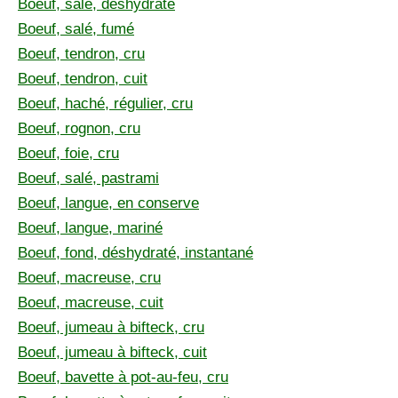
Boeuf, salé, déshydraté
Boeuf, salé, fumé
Boeuf, tendron, cru
Boeuf, tendron, cuit
Boeuf, haché, régulier, cru
Boeuf, rognon, cru
Boeuf, foie, cru
Boeuf, salé, pastrami
Boeuf, langue, en conserve
Boeuf, langue, mariné
Boeuf, fond, déshydraté, instantané
Boeuf, macreuse, cru
Boeuf, macreuse, cuit
Boeuf, jumeau à bifteck, cru
Boeuf, jumeau à bifteck, cuit
Boeuf, bavette à pot-au-feu, cru