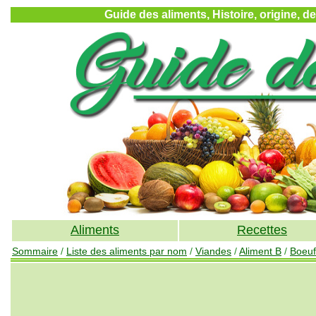
Guide des aliments, Histoire, origine, d
Aliments
Recettes
Sommaire
/
Liste des aliments par nom
/
Viandes
/
Aliment B
/
Boeuf