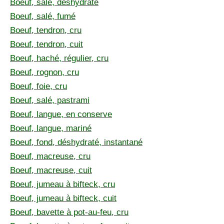
Boeuf, salé, déshydraté
Boeuf, salé, fumé
Boeuf, tendron, cru
Boeuf, tendron, cuit
Boeuf, haché, régulier, cru
Boeuf, rognon, cru
Boeuf, foie, cru
Boeuf, salé, pastrami
Boeuf, langue, en conserve
Boeuf, langue, mariné
Boeuf, fond, déshydraté, instantané
Boeuf, macreuse, cru
Boeuf, macreuse, cuit
Boeuf, jumeau à bifteck, cru
Boeuf, jumeau à bifteck, cuit
Boeuf, bavette à pot-au-feu, cru