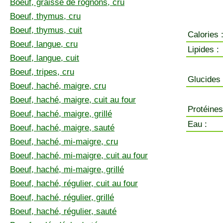
Boeuf, graisse de rognons, cru
Boeuf, thymus, cru
Boeuf, thymus, cuit
Calories 
Boeuf, langue, cru
Lipides :
Boeuf, langue, cuit
Boeuf, tripes, cru
Glucides 
Boeuf, haché, maigre, cru
Boeuf, haché, maigre, cuit au four
Protéines
Boeuf, haché, maigre, grillé
Eau :
Boeuf, haché, maigre, sauté
Boeuf, haché, mi-maigre, cru
Boeuf, haché, mi-maigre, cuit au four
Boeuf, haché, mi-maigre, grillé
Boeuf, haché, régulier, cuit au four
Boeuf, haché, régulier, grillé
Boeuf, haché, régulier, sauté