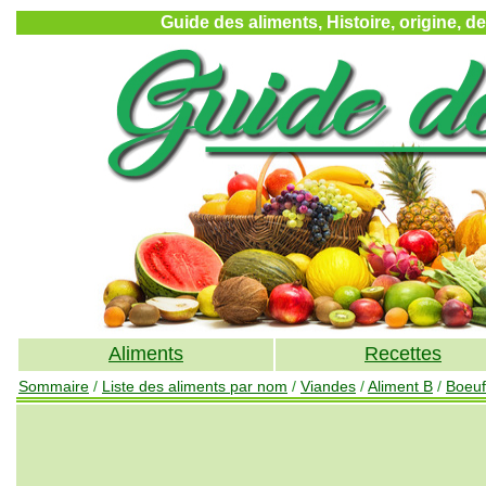
Guide des aliments, Histoire, origine, d
Aliments
Recettes
Sommaire
/
Liste des aliments par nom
/
Viandes
/
Aliment B
/
Boeuf