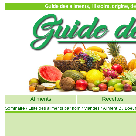
Guide des aliments, Histoire, origine, d
Aliments
Recettes
Sommaire
/
Liste des aliments par nom
/
Viandes
/
Aliment B
/
Boeuf