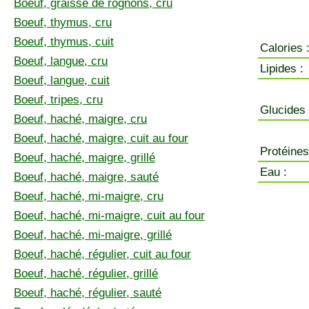
Boeuf, graisse de rognons, cru
Boeuf, thymus, cru
Boeuf, thymus, cuit
Calories 
Boeuf, langue, cru
Lipides :
Boeuf, langue, cuit
Boeuf, tripes, cru
Glucides 
Boeuf, haché, maigre, cru
Boeuf, haché, maigre, cuit au four
Protéines
Boeuf, haché, maigre, grillé
Eau :
Boeuf, haché, maigre, sauté
Boeuf, haché, mi-maigre, cru
Boeuf, haché, mi-maigre, cuit au four
Boeuf, haché, mi-maigre, grillé
Boeuf, haché, régulier, cuit au four
Boeuf, haché, régulier, grillé
Boeuf, haché, régulier, sauté