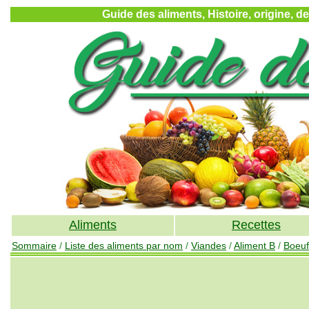
Guide des aliments, Histoire, origine, d
Aliments
Recettes
Sommaire
/
Liste des aliments par nom
/
Viandes
/
Aliment B
/
Boeuf