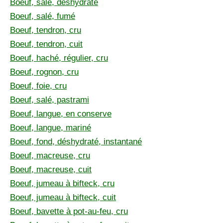
Boeuf, salé, déshydraté
Boeuf, salé, fumé
Boeuf, tendron, cru
Boeuf, tendron, cuit
Boeuf, haché, régulier, cru
Boeuf, rognon, cru
Boeuf, foie, cru
Boeuf, salé, pastrami
Boeuf, langue, en conserve
Boeuf, langue, mariné
Boeuf, fond, déshydraté, instantané
Boeuf, macreuse, cru
Boeuf, macreuse, cuit
Boeuf, jumeau à bifteck, cru
Boeuf, jumeau à bifteck, cuit
Boeuf, bavette à pot-au-feu, cru