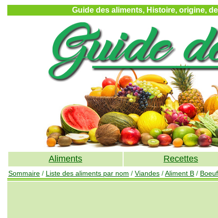
Guide des aliments, Histoire, origine, d
Aliments
Recettes
Sommaire
/
Liste des aliments par nom
/
Viandes
/
Aliment B
/
Boeuf