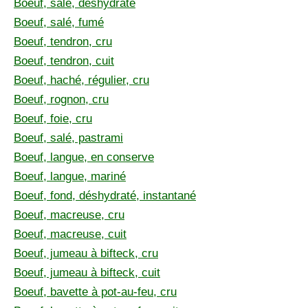
Boeuf, salé, déshydraté
Boeuf, salé, fumé
Boeuf, tendron, cru
Boeuf, tendron, cuit
Boeuf, haché, régulier, cru
Boeuf, rognon, cru
Boeuf, foie, cru
Boeuf, salé, pastrami
Boeuf, langue, en conserve
Boeuf, langue, mariné
Boeuf, fond, déshydraté, instantané
Boeuf, macreuse, cru
Boeuf, macreuse, cuit
Boeuf, jumeau à bifteck, cru
Boeuf, jumeau à bifteck, cuit
Boeuf, bavette à pot-au-feu, cru