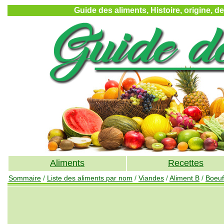
Guide des aliments, Histoire, origine, d
Aliments
Recettes
Sommaire
/
Liste des aliments par nom
/
Viandes
/
Aliment B
/
Boeuf