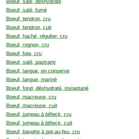
Boeuf, salé, déshydraté
Boeuf, salé, fumé
Boeuf, tendron, cru
Boeuf, tendron, cuit
Boeuf, haché, régulier, cru
Boeuf, rognon, cru
Boeuf, foie, cru
Boeuf, salé, pastrami
Boeuf, langue, en conserve
Boeuf, langue, mariné
Boeuf, fond, déshydraté, instantané
Boeuf, macreuse, cru
Boeuf, macreuse, cuit
Boeuf, jumeau à bifteck, cru
Boeuf, jumeau à bifteck, cuit
Boeuf, bavette à pot-au-feu, cru