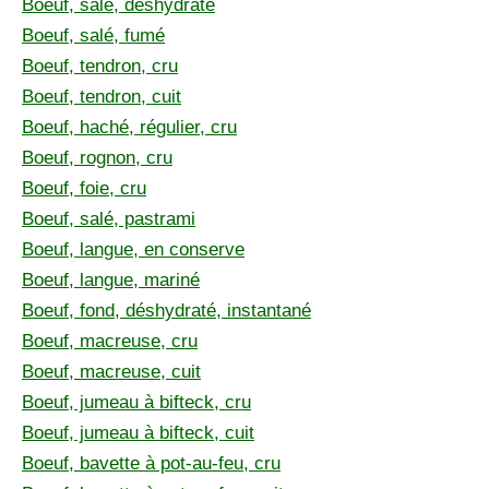
Boeuf, salé, déshydraté
Boeuf, salé, fumé
Boeuf, tendron, cru
Boeuf, tendron, cuit
Boeuf, haché, régulier, cru
Boeuf, rognon, cru
Boeuf, foie, cru
Boeuf, salé, pastrami
Boeuf, langue, en conserve
Boeuf, langue, mariné
Boeuf, fond, déshydraté, instantané
Boeuf, macreuse, cru
Boeuf, macreuse, cuit
Boeuf, jumeau à bifteck, cru
Boeuf, jumeau à bifteck, cuit
Boeuf, bavette à pot-au-feu, cru