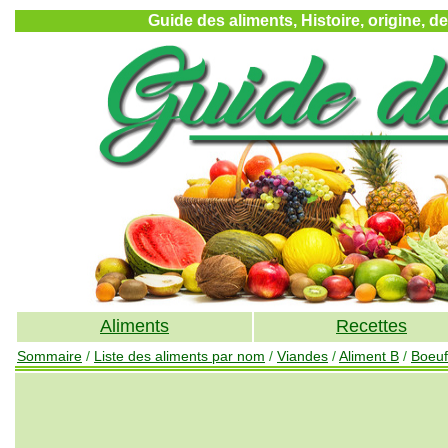
Guide des aliments, Histoire, origine, d
Aliments
Recettes
Sommaire
/
Liste des aliments par nom
/
Viandes
/
Aliment B
/
Boeuf