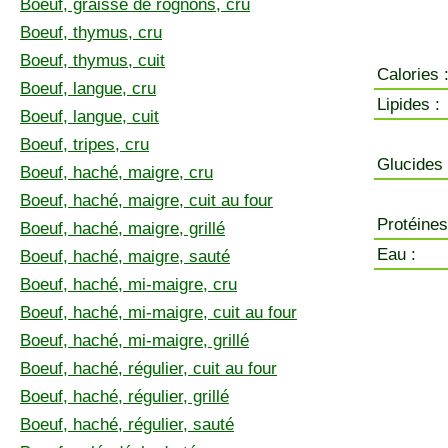
Boeuf, graisse de rognons, cru
Boeuf, thymus, cru
Boeuf, thymus, cuit
Calories 
Boeuf, langue, cru
Lipides :
Boeuf, langue, cuit
Boeuf, tripes, cru
Glucides 
Boeuf, haché, maigre, cru
Boeuf, haché, maigre, cuit au four
Protéines
Boeuf, haché, maigre, grillé
Eau :
Boeuf, haché, maigre, sauté
Boeuf, haché, mi-maigre, cru
Boeuf, haché, mi-maigre, cuit au four
Boeuf, haché, mi-maigre, grillé
Boeuf, haché, régulier, cuit au four
Boeuf, haché, régulier, grillé
Boeuf, haché, régulier, sauté