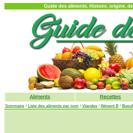
Guide des aliments, Histoire, origine, d
Aliments
Recettes
Sommaire
/
Liste des aliments par nom
/
Viandes
/
Aliment B
/
Boeuf