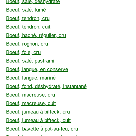
Boeuf, salé, déshydraté
Boeuf, salé, fumé
Boeuf, tendron, cru
Boeuf, tendron, cuit
Boeuf, haché, régulier, cru
Boeuf, rognon, cru
Boeuf, foie, cru
Boeuf, salé, pastrami
Boeuf, langue, en conserve
Boeuf, langue, mariné
Boeuf, fond, déshydraté, instantané
Boeuf, macreuse, cru
Boeuf, macreuse, cuit
Boeuf, jumeau à bifteck, cru
Boeuf, jumeau à bifteck, cuit
Boeuf, bavette à pot-au-feu, cru