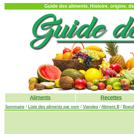
Guide des aliments, Histoire, origine, d
Aliments
Recettes
Sommaire
/
Liste des aliments par nom
/
Viandes
/
Aliment B
/
Boeuf