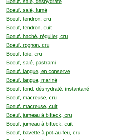
Boeuf, salé, déshydraté
Boeuf, salé, fumé
Boeuf, tendron, cru
Boeuf, tendron, cuit
Boeuf, haché, régulier, cru
Boeuf, rognon, cru
Boeuf, foie, cru
Boeuf, salé, pastrami
Boeuf, langue, en conserve
Boeuf, langue, mariné
Boeuf, fond, déshydraté, instantané
Boeuf, macreuse, cru
Boeuf, macreuse, cuit
Boeuf, jumeau à bifteck, cru
Boeuf, jumeau à bifteck, cuit
Boeuf, bavette à pot-au-feu, cru