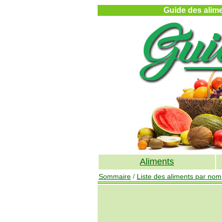
Guide des alimen
Aliments
Sommaire
/
Liste des aliments par nom