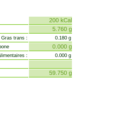
200 kCal
5.760 g
 Gras trans :
0.180 g
0.000 g
bone
limentaires :
0.000 g
59.750 g