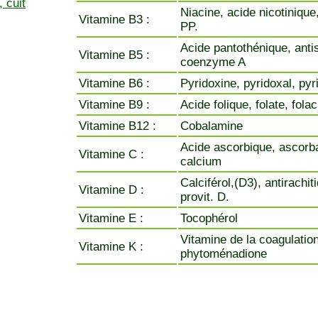
 cuit
Niacine, acide nicotinique
Vitamine B3 :
PP.
Acide pantothénique, anti
Vitamine B5 :
coenzyme A
Vitamine B6 :
Pyridoxine, pyridoxal, py
Vitamine B9 :
Acide folique, folate, fola
Vitamine B12 :
Cobalamine
Acide ascorbique, ascorb
Vitamine C :
calcium
Calciférol,(D3), antirachit
Vitamine D :
provit. D.
Vitamine E :
Tocophérol
Vitamine de la coagulation
Vitamine K :
phytoménadione