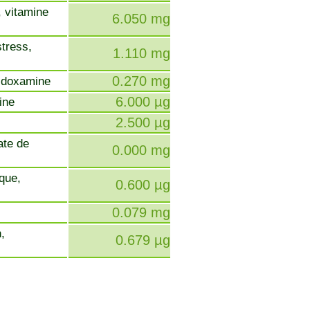
, vitamine
6.050 mg
stress,
1.110 mg
0.270 mg
ridoxamine
6.000 µg
cine
2.500 µg
ate de
0.000 mg
ique,
0.600 µg
0.079 mg
,
0.679 µg