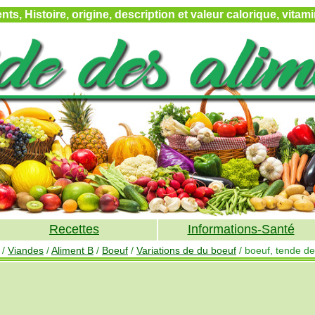
ts, Histoire, origine, description et valeur calorique, vita
Recettes
Informations-Santé
/
Viandes
/
Aliment B
/
Boeuf
/
Variations de du boeuf
/ boeuf, tende de