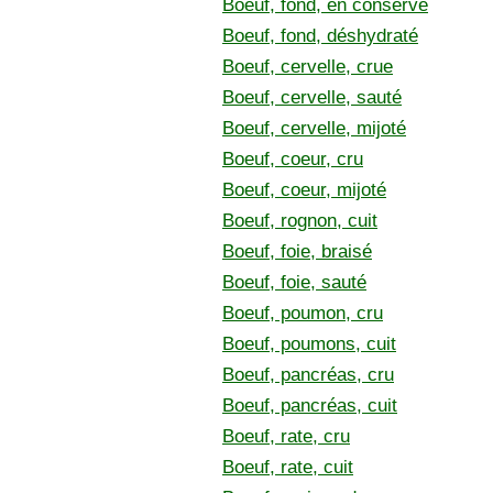
Boeuf, fond, en conserve
Boeuf, fond, déshydraté
Boeuf, cervelle, crue
Boeuf, cervelle, sauté
Boeuf, cervelle, mijoté
Boeuf, coeur, cru
Boeuf, coeur, mijoté
Boeuf, rognon, cuit
Boeuf, foie, braisé
Boeuf, foie, sauté
Boeuf, poumon, cru
Boeuf, poumons, cuit
Boeuf, pancréas, cru
Boeuf, pancréas, cuit
Boeuf, rate, cru
Boeuf, rate, cuit