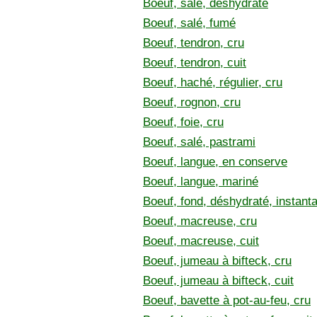
Boeuf, salé, déshydraté
Boeuf, salé, fumé
Boeuf, tendron, cru
Boeuf, tendron, cuit
Boeuf, haché, régulier, cru
Boeuf, rognon, cru
Boeuf, foie, cru
Boeuf, salé, pastrami
Boeuf, langue, en conserve
Boeuf, langue, mariné
Boeuf, fond, déshydraté, instant
Boeuf, macreuse, cru
Boeuf, macreuse, cuit
Boeuf, jumeau à bifteck, cru
Boeuf, jumeau à bifteck, cuit
Boeuf, bavette à pot-au-feu, cru