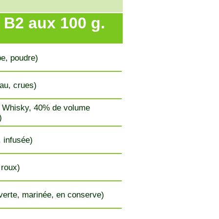
 B2 aux 100 g.
e, poudre)
au, crues)
, Whisky, 40% de volume
)
, infusée)
 roux)
 verte, marinée, en conserve)