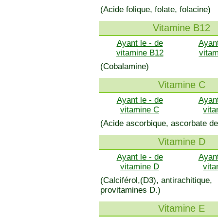
(Acide folique, folate, folacine)
Vitamine B12
Ayant le - de
Ayant
vitamine B12
vita
(Cobalamine)
Vitamine C
Ayant le - de
Ayant
vitamine C
vit
(Acide ascorbique, ascorbate de
Vitamine D
Ayant le - de
Ayant
vitamine D
vit
(Calciférol,(D3), antirachitique,
provitamines D.)
Vitamine E