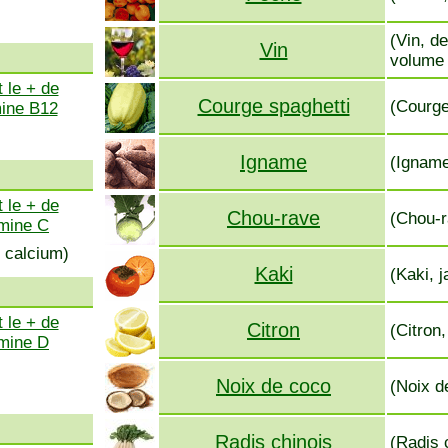
(Vin, d
Vin
volume 
 le + de
Courge spaghetti
(Courge
mine B12
Igname
(Igname
 le + de
Chou-rave
(Chou-r
amine C
 calcium)
Kaki
(Kaki, j
 le + de
Citron
(Citron
amine D
Noix de coco
(Noix d
Radis chinois
(Radis 