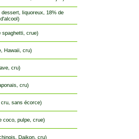
e dessert, liquoreux, 18% de
d'alcool)
 spaghetti, crue)
, Hawaii, cru)
ave, cru)
aponais, cru)
, cru, sans écorce)
e coco, pulpe, crue)
chinois, Daikon, cru)