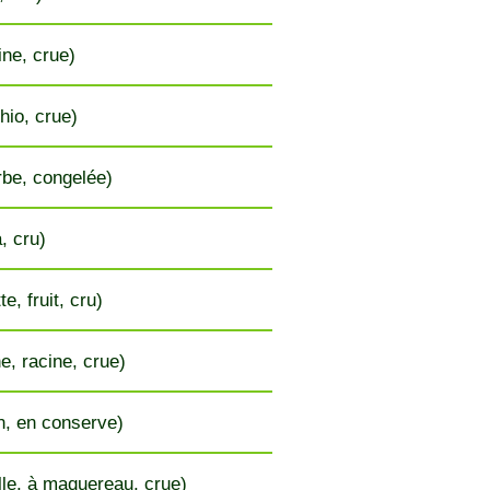
ine, crue)
hio, crue)
be, congelée)
, cru)
e, fruit, cru)
e, racine, crue)
n, en conserve)
lle, à maquereau, crue)