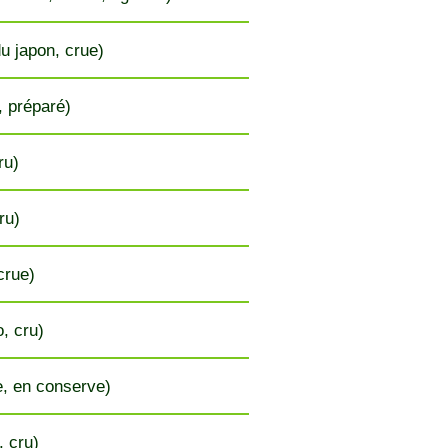
du japon, crue)
, préparé)
ru)
ru)
crue)
, cru)
e, en conserve)
, cru)