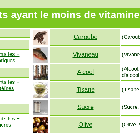
ts ayant le moins de vitamine
Caroube
(Caroub
Vivaneau
nts les +
(Vivane
oriques
(Alcool
Alcool
d'alcool
nts les +
téïnés
Tisane
(Tisane
Sucre
(Sucre,
nts les +
Olive
(Olive,
ucrés