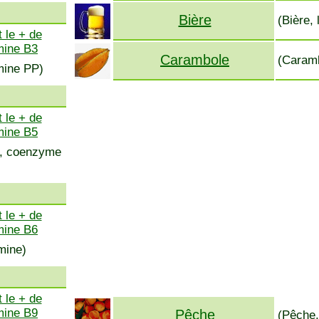
Bière
(Bière,
 le + de
mine B3
Carambole
(Caramb
amine PP)
 le + de
mine B5
ss, coenzyme
 le + de
mine B6
mine)
 le + de
mine B9
Pêche
(Pêche,