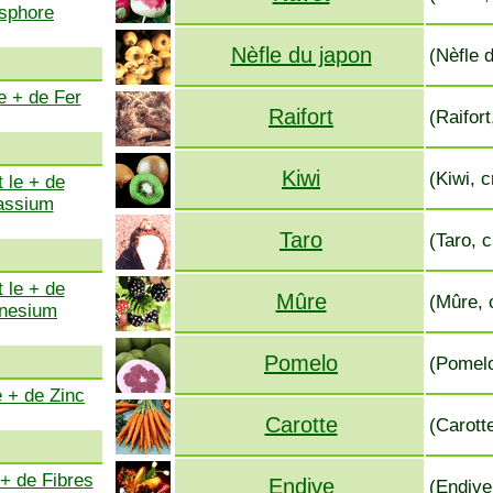
sphore
Nèfle du japon
(Nèfle 
e + de Fer
Raifort
(Raifort
Kiwi
(Kiwi, c
 le + de
assium
Taro
(Taro, c
 le + de
Mûre
(Mûre, 
nesium
Pomelo
(Pomelo
e + de Zinc
Carotte
(Carott
 + de Fibres
Endive
(Endive