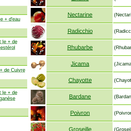
Nectarine
(Nectar
le + d'eau
Radicchio
(Radicc
 le + de
Rhubarbe
estérol
(Rhubar
Jicama
(Jicama
 + de Cuivre
Chayotte
(Chayott
 le + de
Bardane
(Bardan
ganèse
Poivron
(Poivro
Groseille
(Grosei