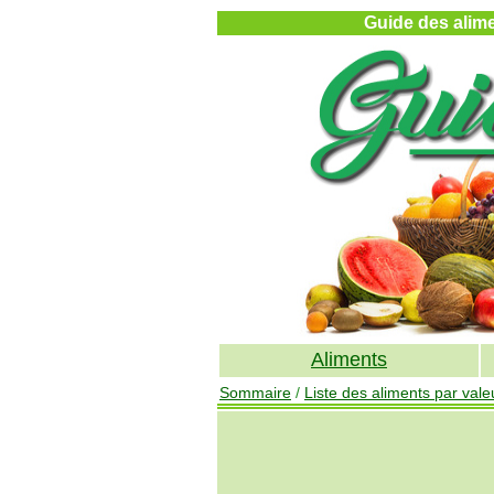
Guide des alimen
Aliments
Sommaire
/
Liste des aliments par valeu