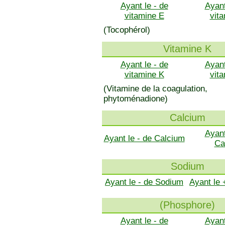
Ayant le - de
Ayant
vitamine E
vit
(Tocophérol)
Vitamine K
Ayant le - de
Ayant
vitamine K
vit
(Vitamine de la coagulation,
phytoménadione)
Calcium
Ayant
Ayant le - de Calcium
Ca
Sodium
Ayant le - de Sodium
Ayant le
(Phosphore)
Ayant le - de
Ayant