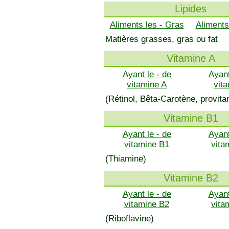
Lipides
Aliments les - Gras
Aliments
Matières grasses, gras ou fat
Vitamine A
Ayant le - de
Ayant
vitamine A
vit
(Rétinol, Bêta-Carotène, provita
Vitamine B1
Ayant le - de
Ayant
vitamine B1
vita
(Thiamine)
Vitamine B2
Ayant le - de
Ayant
vitamine B2
vita
(Riboflavine)