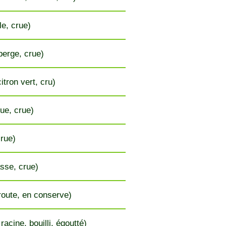
le, crue)
erge, crue)
itron vert, cru)
ue, crue)
crue)
sse, crue)
oute, en conserve)
racine, bouilli, égoutté)