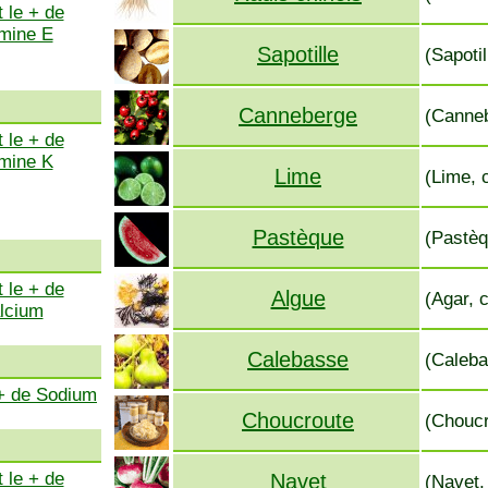
 le + de
amine E
Sapotille
(Sapotil
Canneberge
(Canneb
 le + de
amine K
Lime
(Lime, c
Pastèque
(Pastèq
 le + de
Algue
(Agar, 
lcium
Calebasse
(Caleba
 + de Sodium
Choucroute
(Choucr
 le + de
Navet
(Navet, 