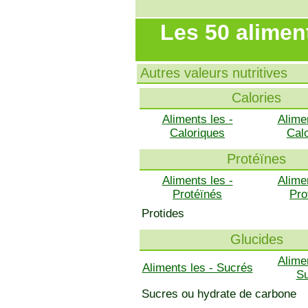
Les 50 alimen
Autres valeurs nutritives
Calories
Aliments les -
Alime
Caloriques
Cal
Protéïnes
Aliments les -
Alime
Protéïnés
Pro
Protides
Glucides
Alime
Aliments les - Sucrés
S
Sucres ou hydrate de carbone