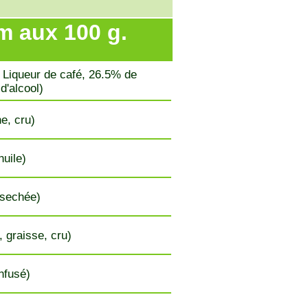
m aux 100 g.
, Liqueur de café, 26.5% de
d'alcool)
e, cru)
huile)
 sechée)
, graisse, cru)
infusé)