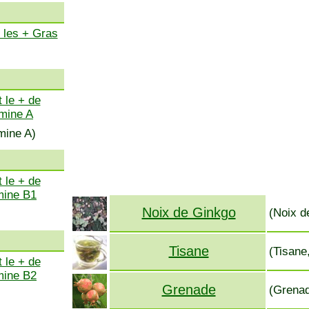
 les + Gras
 le + de
amine A
mine A)
 le + de
mine B1
Noix de Ginkgo
(Noix d
Tisane
(Tisane
 le + de
mine B2
Grenade
(Grenad