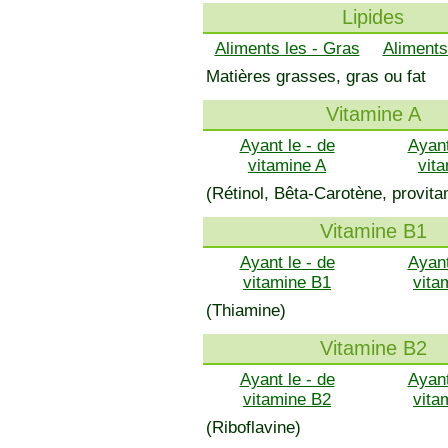
Lipides
Aliments les - Gras
Aliments
Matières grasses, gras ou fat
Vitamine A
Ayant le - de
Ayant
vitamine A
vit
(Rétinol, Bêta-Carotène, provita
Vitamine B1
Ayant le - de
Ayant
vitamine B1
vita
(Thiamine)
Vitamine B2
Ayant le - de
Ayant
vitamine B2
vita
(Riboflavine)