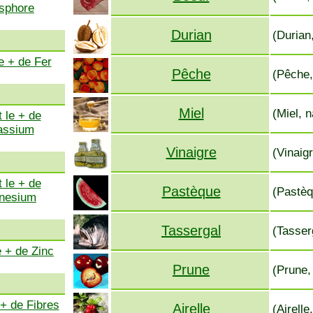
sphore
Durian
(Durian
e + de Fer
Pêche
(Pêche,
Miel
(Miel, n
 le + de
assium
Vinaigre
(Vinaigr
 le + de
Pastèque
(Pastèq
nesium
Tassergal
(Tasser
e + de Zinc
Prune
(Prune,
 + de Fibres
Airelle
(Airelle