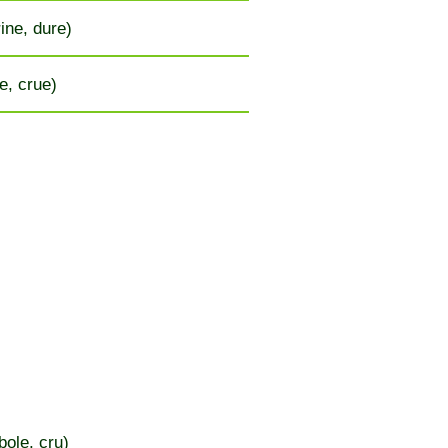
ine, dure)
e, crue)
ole, cru)