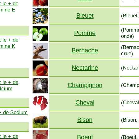
 le + de
amine E
Bleuet
(Bleuet
(Pomme,
Pomme
onde)
 le + de
amine K
(Bernac
Bernache
crue)
Nectarine
(Nectar
 le + de
Champignon
(Champi
lcium
Cheval
(Cheval
 + de Sodium
Bison
(Bison,
 le + de
Boeuf
(Boeuf,