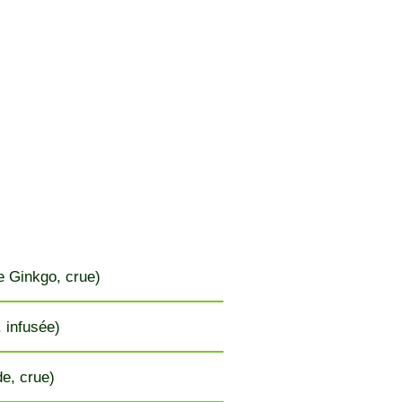
e Ginkgo, crue)
, infusée)
e, crue)