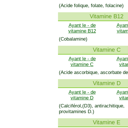
(Acide folique, folate, folacine)
Vitamine B12
Ayant le - de
Ayant
vitamine B12
vita
(Cobalamine)
Vitamine C
Ayant le - de
Ayant
vitamine C
vit
(Acide ascorbique, ascorbate de
Vitamine D
Ayant le - de
Ayant
vitamine D
vit
(Calciférol,(D3), antirachitique,
provitamines D.)
Vitamine E