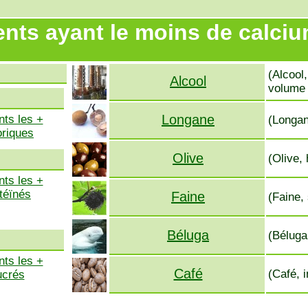
ents ayant le moins de calciu
(Alcool
Alcool
volume 
Longane
nts les +
(Longan
oriques
Olive
(Olive, 
nts les +
téïnés
Faine
(Faine,
Béluga
(Béluga
nts les +
Café
(Café, 
ucrés