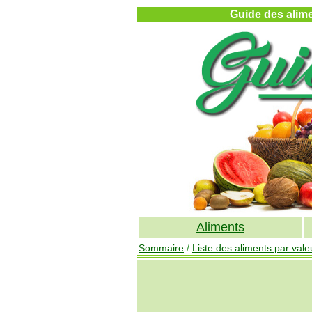
Guide des alimen
Aliments
Sommaire
/
Liste des aliments par valeu