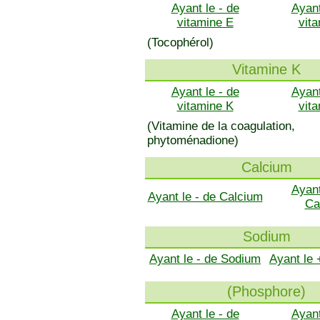
Ayant le - de
Ayant
vitamine E
vit
(Tocophérol)
Vitamine K
Ayant le - de
Ayant
vitamine K
vit
(Vitamine de la coagulation,
phytoménadione)
Calcium
Ayant
Ayant le - de Calcium
Ca
Sodium
Ayant le - de Sodium
Ayant le
(Phosphore)
Ayant le - de
Ayant