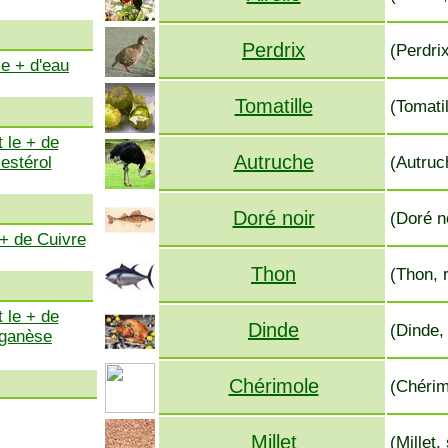
Perdrix
(Perdrix
le + d'eau
Tomatille
(Tomatil
 le + de
Autruche
estérol
(Autruc
Doré noir
(Doré no
 + de Cuivre
Thon
(Thon, 
 le + de
Dinde
(Dinde,
ganèse
Chérimole
(Chérim
Millet
(Millet,