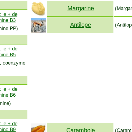
Margarine
(Margar
 le + de
mine B3
Antilope
(Antilop
amine PP)
 le + de
mine B5
ss, coenzyme
 le + de
mine B6
mine)
 le + de
mine B9
Carambole
(Caramb