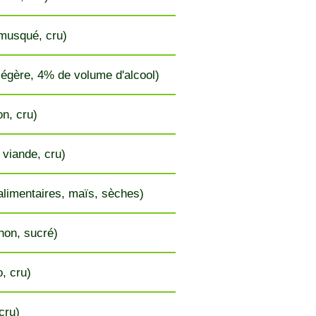
musqué, cru)
 légère, 4% de volume d'alcool)
n, cru)
 viande, cru)
alimentaires, maïs, sèches)
hon, sucré)
, cru)
 cru)