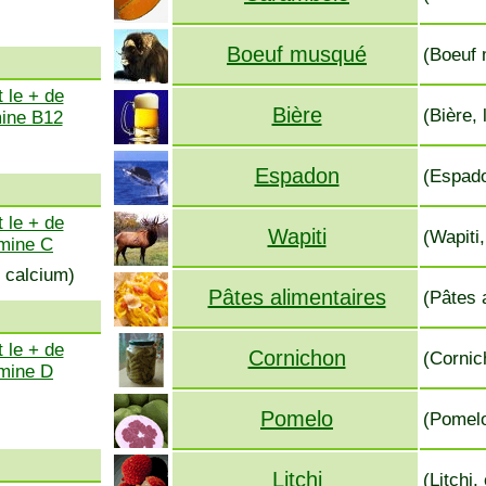
Boeuf musqué
(Boeuf 
 le + de
Bière
(Bière,
mine B12
Espadon
(Espado
 le + de
Wapiti
(Wapiti,
amine C
 calcium)
Pâtes alimentaires
(Pâtes 
 le + de
Cornichon
(Cornic
amine D
Pomelo
(Pomelo
Litchi
(Litchi,