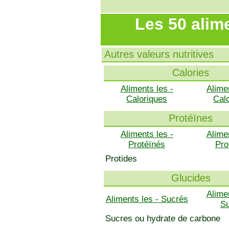
Les 50 alim
Autres valeurs nutritives
Calories
Aliments les -
Alime
Caloriques
Cal
Protéïnes
Aliments les -
Alime
Protéïnés
Pro
Protides
Glucides
Alime
Aliments les - Sucrés
S
Sucres ou hydrate de carbone