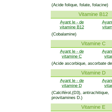
(Acide folique, folate, folacine)
Vitamine B12
Ayant le - de
Ayant
vitamine B12
vita
(Cobalamine)
Vitamine C
Ayant le - de
Ayant
vitamine C
vit
(Acide ascorbique, ascorbate de
Vitamine D
Ayant le - de
Ayant
vitamine D
vit
(Calciférol,(D3), antirachitique,
provitamines D.)
Vitamine E