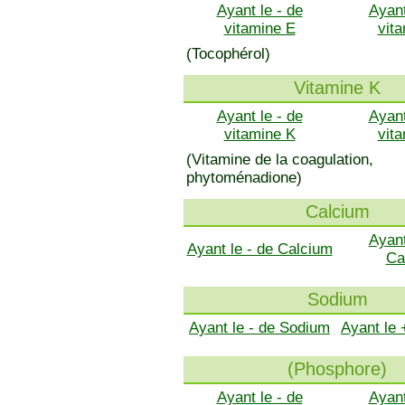
Ayant le - de
Ayant
vitamine E
vit
(Tocophérol)
Vitamine K
Ayant le - de
Ayant
vitamine K
vit
(Vitamine de la coagulation,
phytoménadione)
Calcium
Ayant
Ayant le - de Calcium
Ca
Sodium
Ayant le - de Sodium
Ayant le
(Phosphore)
Ayant le - de
Ayant