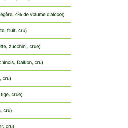
 légère, 4% de volume d'alcool)
e, fruit, cru)
tte, zucchini, crue)
chinois, Daikon, cru)
, cru)
 tige, crue)
, cru)
r, cru)