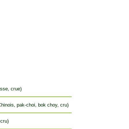
sse, crue)
hinois, pak-choi, bok choy, cru)
 cru)