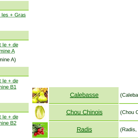
 les + Gras
 le + de
amine A
mine A)
 le + de
mine B1
Calebasse
(Caleba
Chou Chinois
(Chou C
 le + de
mine B2
Radis
(Radis,