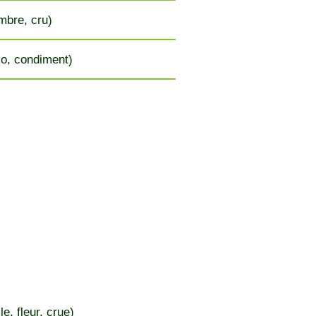
bre, cru)
o, condiment)
lle, fleur, crue)