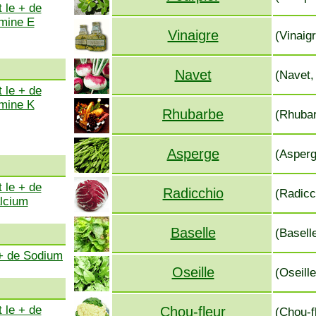
 le + de
amine E
Vinaigre
(Vinaigr
Navet
(Navet, 
 le + de
amine K
Rhubarbe
(Rhubar
Asperge
(Asperg
 le + de
Radicchio
(Radicc
lcium
Baselle
(Basell
 + de Sodium
Oseille
(Oseille
 le + de
Chou-fleur
(Chou-fl