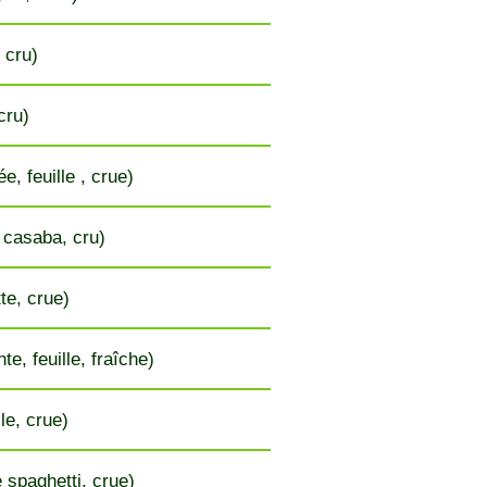
, cru)
cru)
e, feuille , crue)
 casaba, cru)
te, crue)
e, feuille, fraîche)
le, crue)
 spaghetti, crue)