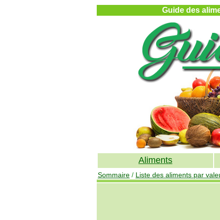
Guide des alimen
Aliments
Sommaire
/
Liste des aliments par valeu