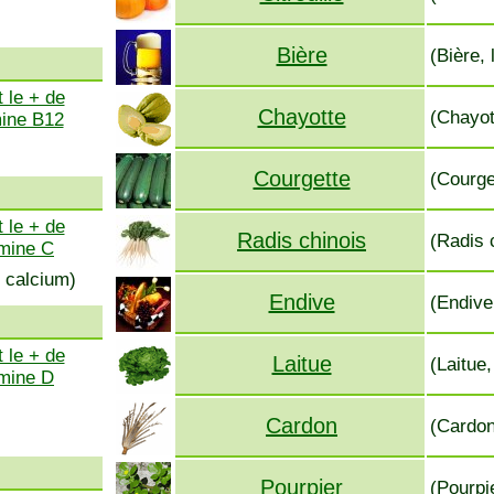
Bière
(Bière,
 le + de
Chayotte
(Chayott
mine B12
Courgette
(Courge
 le + de
Radis chinois
(Radis 
amine C
 calcium)
Endive
(Endive
 le + de
Laitue
(Laitue,
amine D
Cardon
(Cardon
Pourpier
(Pourpie