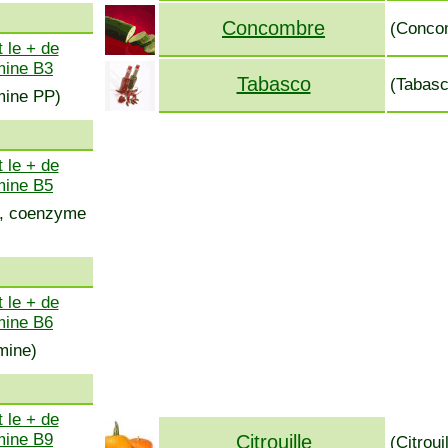
Concombre
(Concom
 le + de
mine B3
Tabasco
(Tabasc
amine PP)
 le + de
mine B5
ss, coenzyme
 le + de
mine B6
mine)
 le + de
mine B9
Citrouille
(Citroui