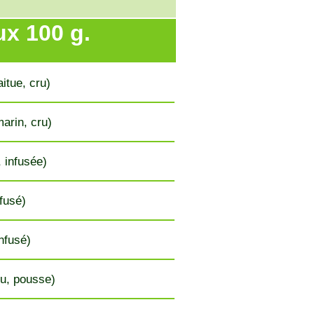
ux 100 g.
itue, cru)
arin, cru)
, infusée)
nfusé)
infusé)
u, pousse)