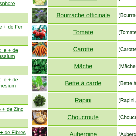
sphore
Bourrache officinale
(Bourra
e + de Fer
Tomate
(Tomate
Carotte
(Carott
 le + de
assium
Mâche
(Mâche,
 le + de
Bette à carde
(Bette 
nesium
Rapini
(Rapini,
e + de Zinc
Choucroute
(Choucr
 + de Fibres
Aubergine
(Auberg