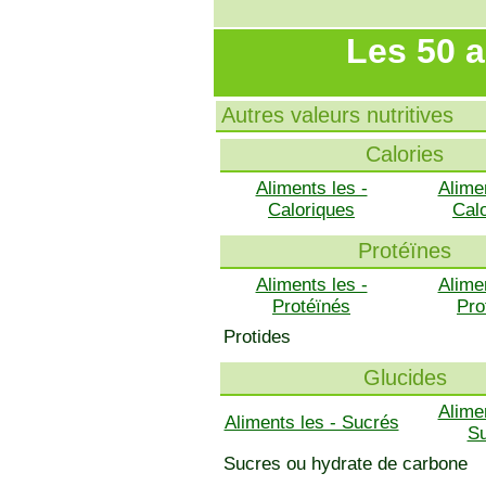
Les 50 a
Autres valeurs nutritives
Calories
Aliments les -
Alime
Caloriques
Cal
Protéïnes
Aliments les -
Alime
Protéïnés
Pro
Protides
Glucides
Alime
Aliments les - Sucrés
S
Sucres ou hydrate de carbone