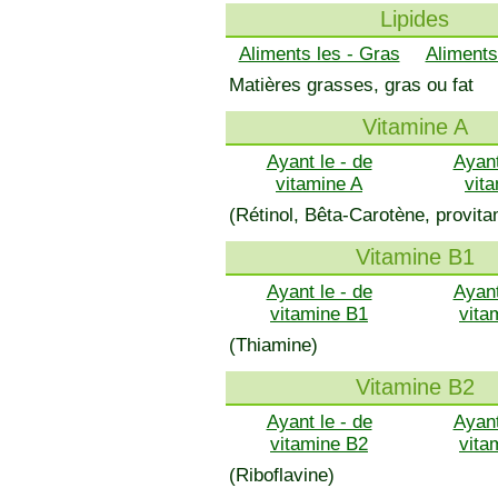
Lipides
Aliments les - Gras
Aliments
Matières grasses, gras ou fat
Vitamine A
Ayant le - de
Ayant
vitamine A
vit
(Rétinol, Bêta-Carotène, provita
Vitamine B1
Ayant le - de
Ayant
vitamine B1
vita
(Thiamine)
Vitamine B2
Ayant le - de
Ayant
vitamine B2
vita
(Riboflavine)