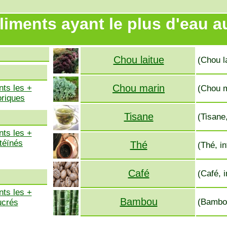
liments ayant le plus d'eau a
Chou laitue
(Chou la
Chou marin
nts les +
(Chou m
oriques
Tisane
(Tisane
nts les +
téïnés
Thé
(Thé, i
Café
(Café, 
nts les +
Bambou
(Bambo
ucrés