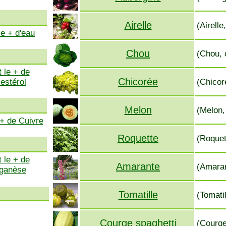
Airelle
(Airelle
le + d'eau
Chou
(Chou, 
 le + de
Chicorée
estérol
(Chicoré
Melon
(Melon,
 + de Cuivre
Roquette
(Roquet
 le + de
Amarante
(Amarant
ganèse
Tomatille
(Tomatil
Courge spaghetti
(Courge